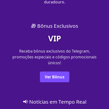
duradouro.
🎁 Bônus Exclusivos
VIP
Receba bônus exclusivos do Telegram,
promoções especiais e códigos promocionais
únicos!
Ver Bônus
📢 Notícias em Tempo Real