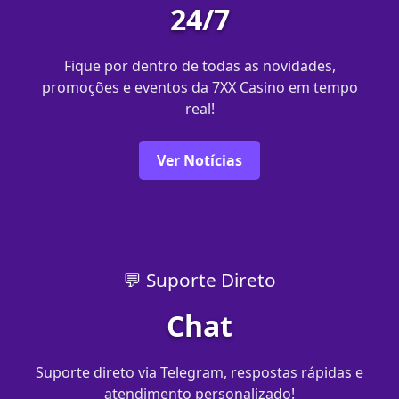
24/7
Fique por dentro de todas as novidades,
promoções e eventos da 7XX Casino em tempo
real!
Ver Notícias
💬 Suporte Direto
Chat
Suporte direto via Telegram, respostas rápidas e
atendimento personalizado!