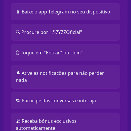
📱 Baixe o app Telegram no seu dispositivo
🔍 Procure por "@7YZZOficial"
👆 Toque em "Entrar" ou "Join"
🔔 Ative as notificações para não perder
nada
💬 Participe das conversas e interaja
🎁 Receba bônus exclusivos
automaticamente