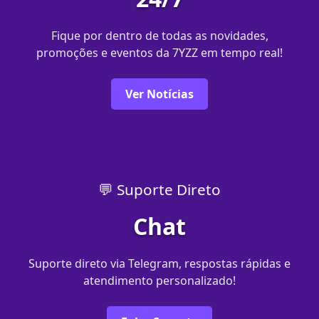
Fique por dentro de todas as novidades,
promoções e eventos da 7YZZ em tempo real!
Ver Notícias
💬 Suporte Direto
Chat
Suporte direto via Telegram, respostas rápidas e
atendimento personalizado!