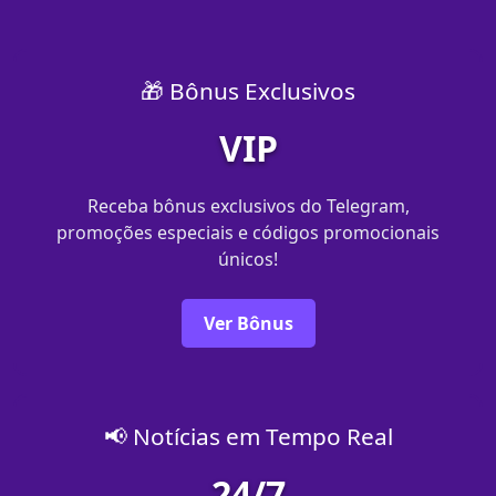
🎁 Bônus Exclusivos
VIP
Receba bônus exclusivos do Telegram,
promoções especiais e códigos promocionais
únicos!
Ver Bônus
📢 Notícias em Tempo Real
24/7