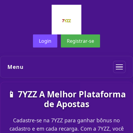
Login
Registrar-se
Menu
📱 7YZZ A Melhor Plataforma
de Apostas
Cadastre-se na 7YZZ para ganhar bônus no
cadastro e em cada recarga. Com a 7YZZ, você