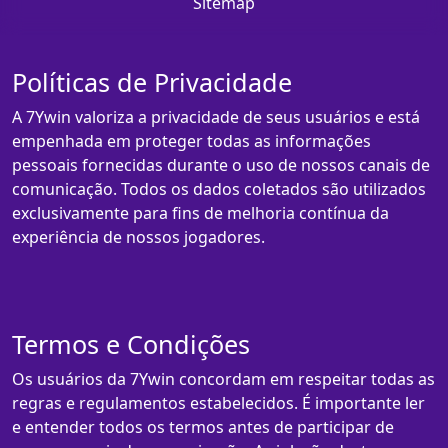
Sitemap
Políticas de Privacidade
A 7Ywin valoriza a privacidade de seus usuários e está
empenhada em proteger todas as informações
pessoais fornecidas durante o uso de nossos canais de
comunicação. Todos os dados coletados são utilizados
exclusivamente para fins de melhoria contínua da
experiência de nossos jogadores.
Termos e Condições
Os usuários da 7Ywin concordam em respeitar todas as
regras e regulamentos estabelecidos. É importante ler
e entender todos os termos antes de participar de