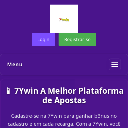
Login
Registrar-se
Menu
📱 7Ywin A Melhor Plataforma
de Apostas
Cadastre-se na 7Ywin para ganhar bônus no
cadastro e em cada recarga. Com a 7Ywin, você