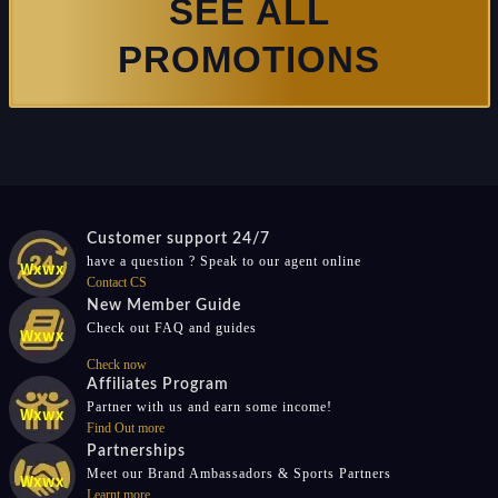
SEE ALL
PROMOTIONS
Customer support 24/7
have a question ? Speak to our agent online
Contact CS
New Member Guide
Check out FAQ and guides
Check now
Affiliates Program
Partner with us and earn some income!
Find Out more
Partnerships
Meet our Brand Ambassadors & Sports Partners
Learnt more