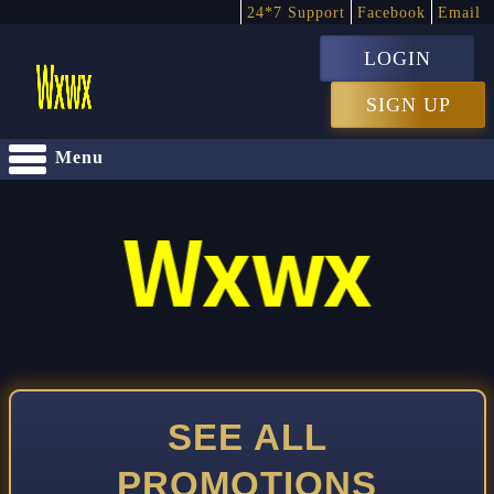
24*7 Support
Facebook
Email
LOGIN
SIGN UP
Menu
SEE ALL
PROMOTIONS